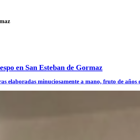
rmaz
respo en San Esteban de Gormaz
as elaboradas minuciosamente a mano, fruto de años de