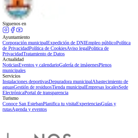
Siguenos en
Ayuntamiento
Corporación municipal
Expedición de DNI
Empleo público
Política
de Privacidad
Política de Cookies
Aviso legal
Politica de
Privacidad
Tratamiento de Datos
Actualidad
Noticias
Eventos y calendario
Galería de imágenes
Plenos
municipales
Servicios
Instalaciones deportivas
Depuradora municipal
Abastecimiento de
aguas
Gestión de residuos
Tienda municipal
Empresas locales
Sede
Electrónica
Portal de transparencia
Turismo
Conoce San Esteban
Planifica tu visita
Experiencias
Guías y
rutas
Agenda y eventos