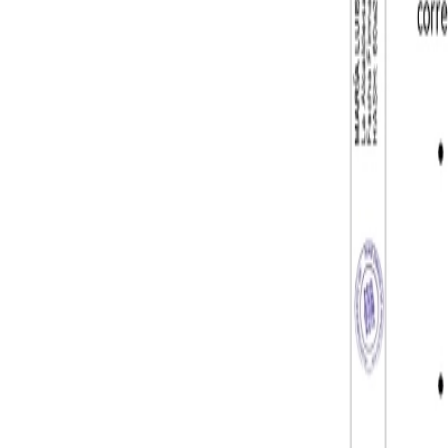
15:30 h - Paella Popular - C/ Escuelas
18:30 h - Concierto de "Clásico Rocks" - Homenaje a la mejor músic