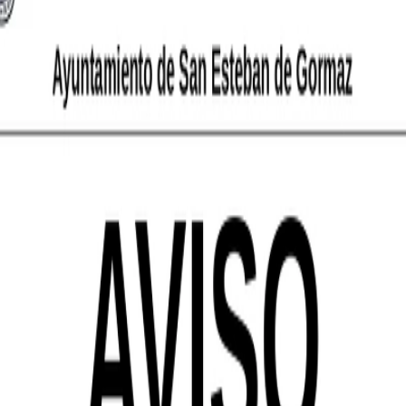
ación
mayo, y para su correcto desarrollo:
3 DE MAYO