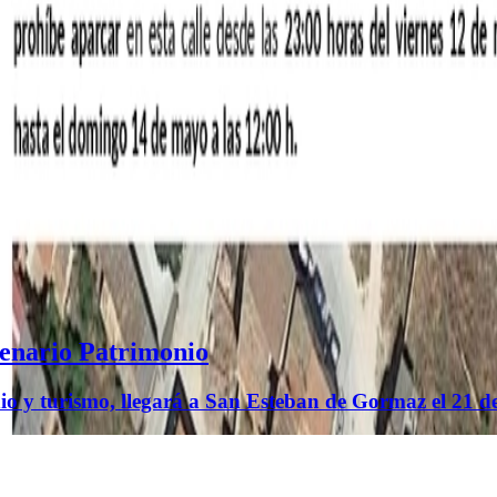
tonio y Casa Rural El Alquerque
enario Patrimonio
io y turismo, llegará a San Esteban de Gormaz el 21 de