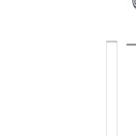
09/05/2023
Eventos
90´s Remember: corte de calles y program
Fecha de publicación
09/05/2023
AVISO - 90´s REMEMBER
Con motivo de la celebración de los 90´s Remember el próximo 13 de 
Disculpen las molestias.
PROGRAMACIÓN DE LOS "90´S REMEMBER" - SÁBADO 1
13:00 h - Pasacalles amenizado por la Charanga SIN MÁS.