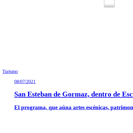
22:00 h - Cena popular - C/ Escuelas
23:00 h- Orquesta Tornado - Calle Escuelas
Venta de tickets: Bar El Soportal, Restaurante Alyjo, Restaurante An
Te puede interesar
Noticias similares sobre la localidad.
Previous slide
Next slide
Turismo
08/07/2021
San Esteban de Gormaz, dentro de Esc
El programa, que aúna artes escénicas, patrimon