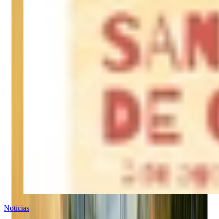
Noticias