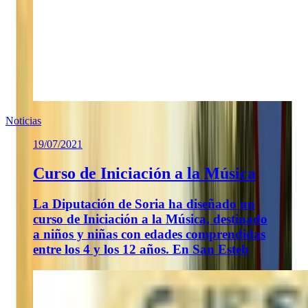
Noticias
19/07/2021
Curso de Iniciación a la Música
La Diputación de Soria ha diseñado un
curso de Iniciación a la Música, destinado
a niños y niñas con edades comprendidas
entre los 4 y los 12 años. En San Esteb