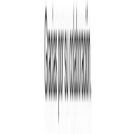
Siguenos en
Ayuntamiento
Corporación municipal
Expedición de DNI
Empleo público
Política
de Privacidad
Política de Cookies
Aviso legal
Politica de
Privacidad
Tratamiento de Datos
Actualidad
Noticias
Eventos y calendario
Galería de imágenes
Plenos
municipales
Servicios