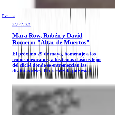
Eventos
24/05/2021
Mara Row, Rubén y David
Romero: "Altar de Muertos"
El próximo 29 de mayo, homenaje a los
iconos mexicanos, a los temas clásicos lejos
del cliché donde se entremezclan las
distintas artes. Un recorrido por esta t