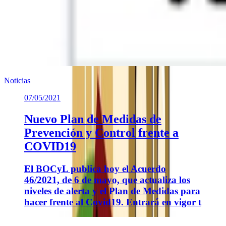
Noticias
07/05/2021
Nuevo Plan de Medidas de
Prevención y Control frente a
COVID19
El BOCyL publica hoy el Acuerdo
46/2021, de 6 de mayo, que actualiza los
niveles de alerta y el Plan de Medidas para
hacer frente al Covid19. Entrará en vigor t