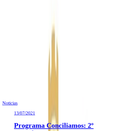
Sierra (Salamanca), El Cubillo (Segovia), La Cuenca (Soria),
Castronuño (Valladolid) y Porto (Zamora). En la categoría de
pueblos grandes, de 1.000 a 10.000 habitantes, los espectadores han
elegido como finalistas a Arenas de San Pedro (Ávila), Espinosa de
los Monteros (Burgos), Vega de Espinareda (León), Saldaña
(Palencia), Alba de Tormes (Salamanca), Ayllón (Segovia), San
Esteban de Gormaz (Soria), Peñafiel (Valladolid) y Fermoselle
(Zamora).
Te puede interesar
Noticias similares sobre la localidad.
Noticias
13/07/2021
Programa Conciliamos: 2º