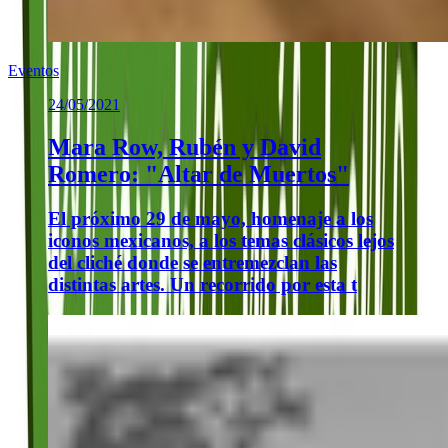
Eventos
24/05/2021
Mara Row, Rubén y David
Romero: "Altar de Muertos"
El próximo 29 de mayo, homenaje a los
iconos mexicanos, a los temas clásicos lejos
del cliché donde se entremezclan las
distintas artes. Un recorrido por esta t