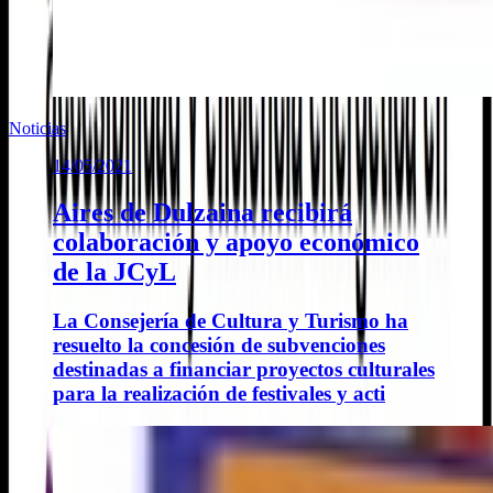
Noticias
14/05/2021
Aires de Dulzaina recibirá
colaboración y apoyo económico
de la JCyL
La Consejería de Cultura y Turismo ha
resuelto la concesión de subvenciones
destinadas a financiar proyectos culturales
para la realización de festivales y acti