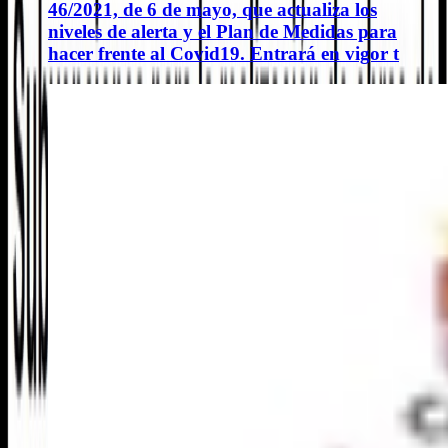
46/2021, de 6 de mayo, que actualiza los
niveles de alerta y el Plan de Medidas para
hacer frente al Covid19. Entrará en vigor t