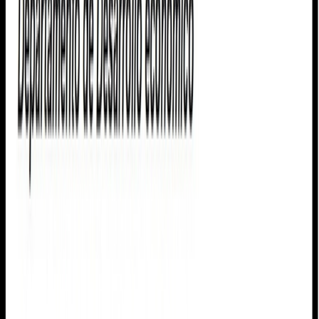
Siguenos en
Ayuntamiento
Corporación municipal
Expedición de DNI
Empleo público
Política
de Privacidad
Política de Cookies
Aviso legal
Politica de
Privacidad
Tratamiento de Datos
Actualidad
Noticias
Eventos y calendario
Galería de imágenes
Plenos
municipales
Servicios
Instalaciones deportivas
Depuradora municipal
Abastecimiento de