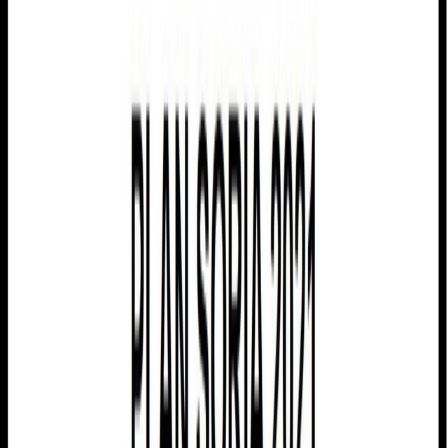
surgen con el envejecimiento.
Con la presente convocatoria pretende paliarse, en parte, ese
problema. Se trata de ayudar a aquellas personas que residen
habitualmente en el medio rural o que adapten sus vivendas a sus
necesidades personales derivadas de su edad, mejorando la
funcionalidad de las mismas, de manera que la vivienda se convierta
en un elemento facilitador de la vida en ese medio.
Por su parte, la inclusión de la eficiencia energética obedece a dos
motivos fundamentales, en primer lugar, el hecho de que muchas de
esas mejoras de eficiencia energética favorecen el mismo tiempo la
accesibilidad. En segundo lugar, por la firme creencia de que el
medio rural debe convertirse en ejemplo de uso de tecnologías
respetuosas con el medio ambiente.
Podrán obtener la subvención: