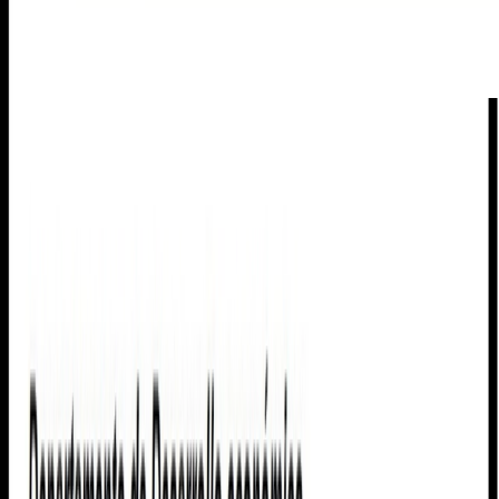
Cookies
Usamos cookies para mejorar tu experiencia y analizar el tráfico del
sitio. Puedes aceptar, rechazar o configurar tus preferencias.
Política
de cookies
Configurar
Rechazar
Aceptar todo