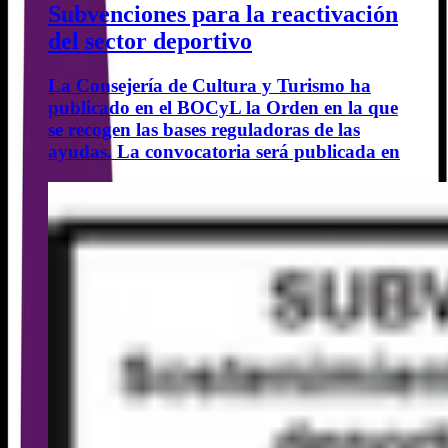
Subvenciones para la reactivación
del sector deportivo
La Consejería de Cultura y Turismo ha
publicado en el BOCyL la Orden en la que
se recogen las bases reguladoras de las
ayudas. La convocatoria será publicada en