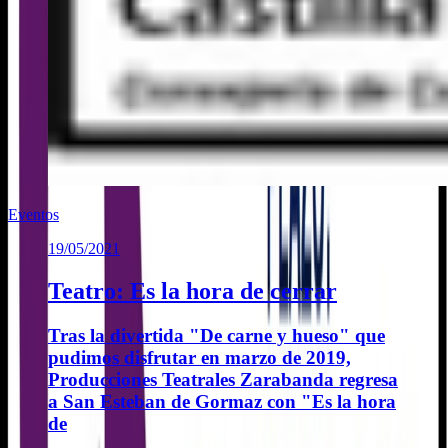
Eventos
19/05/2021
Teatro: Es la hora de cerrar
Tras la divertida "De carne y hueso" que
pudimos disfrutar en marzo de 2019,
Producciones Teatrales Zarabanda regresa
a San Esteban de Gormaz con "Es la hora
de