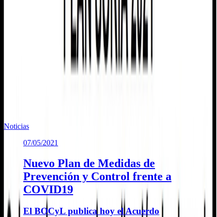
Plazo: Las solicitudes se pueden presentar hasta el 19 de junio de
2021.
Documentación:
Más información en: http://www.dipsoria.es/la-
diputacion/subvenciones
Te puede interesar
Noticias similares sobre la localidad.
Noticias
07/05/2021
Nuevo Plan de Medidas de
Prevención y Control frente a
COVID19
El BOCyL publica hoy el Acuerdo