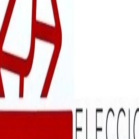
iembros de mesa
 está a disposición del usuario en la web: https://elecciones.generales23
(actualizado a 10 de julio de 2023)
torales
e la presentación y gestión electrónica de las excusas presentadas por la
modificación de la Instrucción 6/2011, de 28 de abril, sobre interpretac
 Presidente y Vocal de las Mesas Electorales.
interpretación del artículo 27.3 de la Ley Orgánica del Régimen Electora
modificación de su Instrucción 6/2011, de 28 de abril, sobre interpretac
te y Vocal de las Mesas electorales.