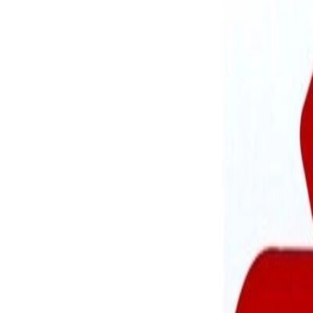
10/07/2023
Noticias
Elecciones 23J: Listado actualizado de m
Fecha de publicación
10/07/2023
Toda la información relativa a las Elecciones Generales del 23 de julio
Listado de miembros de Mesas Electorales en San Esteban de Gormaz 
Manual de instrucciones para las personas que integran las Mesas elec
Instrucción 2/2023, de 13 de abril, de la Junta Electoral Central, sobr
Instrucción 1/2018, de 14 de marzo, de la Junta Electoral Central, de 
General, sobre impedimentos y excusas justificadas para los cargos de
Instrucción 6/2011, de 28 de abril, de la Junta Electoral Central, de 
Presidente y Vocal de las Mesas Electorales.
Instrucción 7/2023, de la Junta Electoral Central, de 28 de junio, de 
sobre impedimentos y excusas justificadas para los cargos de Presiden