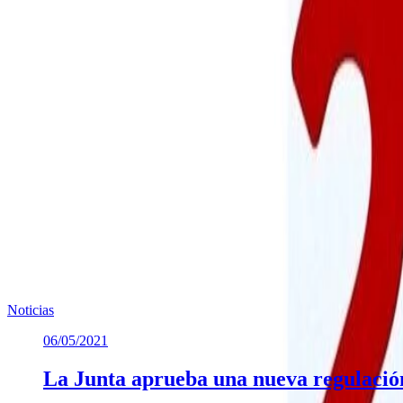
Archivos adjuntos
Listado actualizado de miembros de mesa
(
288.07 KB
)
Te puede interesar
Noticias similares sobre la localidad.
Previous slide
Next slide
Noticias
06/05/2021
La Junta aprueba una nueva regulaci