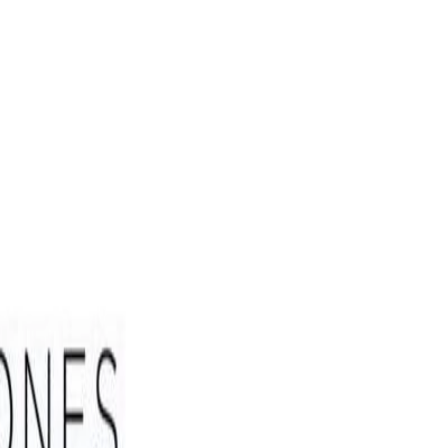
j.es/
s personas designadas para integrar las Mesas electorales
ión del artículo 27.3 de la Ley Orgánica del Régimen Electoral
l General, sobre impedimentos y excusas justificadas para los cargos de
ión del artículo 27.3 de la Ley Orgánica del Régimen Electoral General,