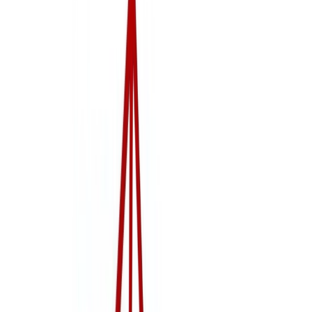
27/06/2023
Noticias
Elecciones Generales: 23J
Fecha de publicación
27/06/2023
Toda la información relativa a las Elecciones Generales del 23 de
julio está a disposición del usuario en la web:
https://elecciones.generales23j.es/
Listado de miembros de Mesas Electorales en San Esteban de
Gormaz
Manual de instrucciones para las personas que integran las Mesas
electorales
Instrucción 2/2023, de 13 de abril, de la Junta Electoral Central,
sobre la presentación y gestión electrónica de las excusas
presentadas por las personas designadas para integrar las Mesas