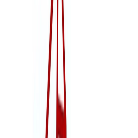
electorales
Instrucción 1/2018, de 14 de marzo, de la Junta Electoral Central, de
modificación de la Instrucción 6/2011, de 28 de abril, sobre
interpretación del artículo 27.3 de la Ley Orgánica del Régimen
Electoral General, sobre impedimentos y excusas justificadas para
los cargos de Presidente y Vocal de las Mesas Electorales.
Instrucción 6/2011, de 28 de abril, de la Junta Electoral Central, de
interpretación del artículo 27.3 de la Ley Orgánica del Régimen
Electoral General, sobre impedimentos y excusas justificadas para
los cargos de Presidente y Vocal de las Mesas Electorales.
Archivos adjuntos
nstrucci&oacute;n excusas electr&oacute;nicas 2023
(
80.89 KB
)