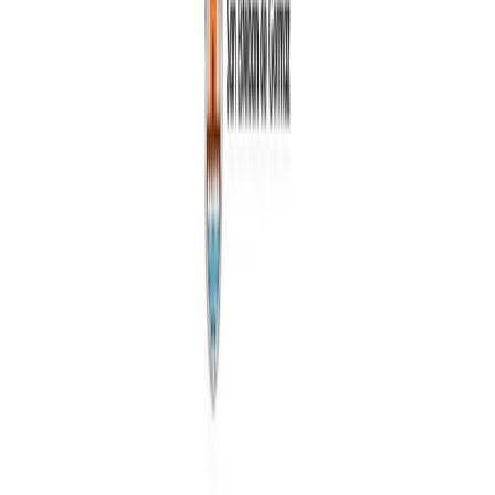
Instalaciones deportivas
Depuradora municipal
Abastecimiento de
aguas
Gestión de residuos
Tienda municipal
Empresas locales
Sede
Electrónica
Portal de transparencia
Turismo
Conoce San Esteban
Planifica tu visita
Experiencias
Guías y
rutas
Agenda y eventos