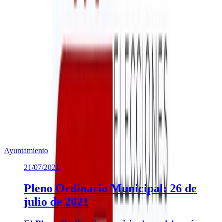
LISTADO MIEMBROS MESAS ELECTORALES SEG
(
242.07 KB
)
Instrucci&oacute;n excusas 2023
(
249.19 KB
)
Te puede interesar
Noticias similares sobre la localidad.
Ayuntamiento
21/07/2021
Pleno Ordinario Municipal: 26 de
julio de 2021