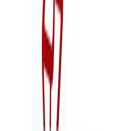
Instrucci&oacute;n JEC sobre excusas justificadas
2015
(
186.1 KB
)
Instrucci&oacute;n JEC excusas 2018
(
192.85 KB
)
MMM_G2023_castellano
(
1.5 MB
)