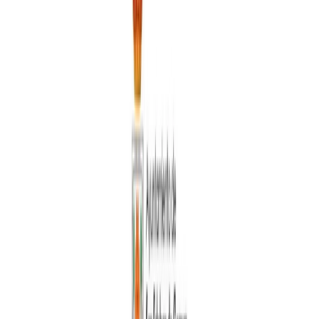
Siguenos en
Ayuntamiento
Corporación municipal
Expedición de DNI
Empleo público
Política
de Privacidad
Política de Cookies
Aviso legal
Politica de
Privacidad
Tratamiento de Datos
Actualidad
Noticias
Eventos y calendario
Galería de imágenes
Plenos
municipales
Servicios