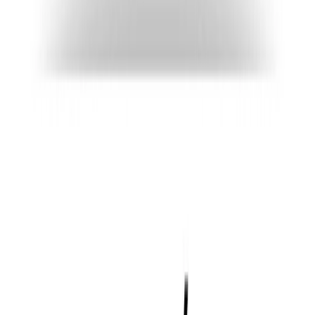
20240704_Otros_BASES de SELECCI&Oacute;N
trabajador CONECT
(
276.27 KB
)
20240704_Publicaci&oacute;n_Bando_bando
atenci&oacute;n Centro Conect
(
194.77 KB
)
Instancia trabajador CONECT
(
78 KB
)
Te puede interesar