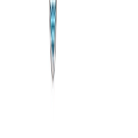
Siguenos en
Ayuntamiento
Corporación municipal
Expedición de DNI
Empleo público
Política
de Privacidad
Política de Cookies
Aviso legal
Politica de
Privacidad
Tratamiento de Datos
Actualidad
Noticias
Eventos y calendario
Galería de imágenes
Plenos
municipales
Servicios
Instalaciones deportivas
Depuradora municipal
Abastecimiento de
aguas
Gestión de residuos
Tienda municipal
Empresas locales
Sede
Electrónica
Portal de transparencia
Turismo
Conoce San Esteban
Planifica tu visita
Experiencias
Guías y
rutas
Agenda y eventos