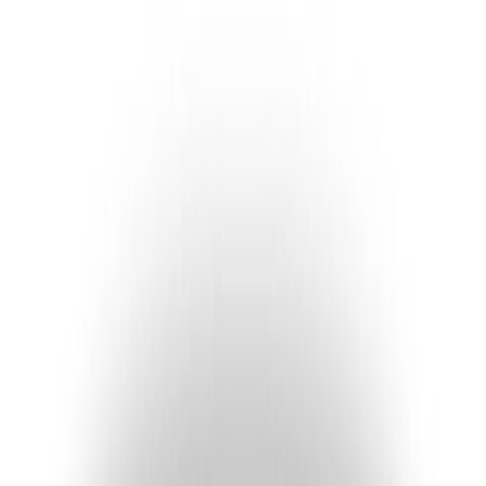
04/07/2024
Servicios
Empleo público: Centro Conect
Fecha de publicación
04/07/2024
El Ayuntamiento va a proceder a la CONTRATACIÓN a jornada
completa, de un puesto de trabajo para la ATENCIÓN DEL
CENTRO CONECT
PERÍODO DE CONTRATACIÓN: 365 días. Jornada completa.
Horario con carácter general de lunes a viernes de mañana y tarde.
Requisitos mínimos: Bachiller o Técnico de FP o equivalente.
Toda persona interesada deberá presentar hasta el día 12 de julio de
2024 a las 14 horas la siguiente documentación:
Archivos adjuntos