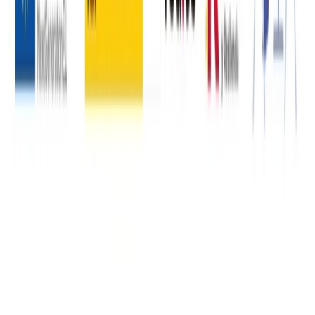
Actualidad
Noticias
Eventos y calendario
Galería de imágenes
Plenos
municipales
Servicios
Instalaciones deportivas
Depuradora municipal
Abastecimiento de
aguas
Gestión de residuos
Tienda municipal
Empresas locales
Sede
Electrónica
Portal de transparencia
Turismo
Conoce San Esteban
Planifica tu visita
Experiencias
Guías y
rutas
Agenda y eventos