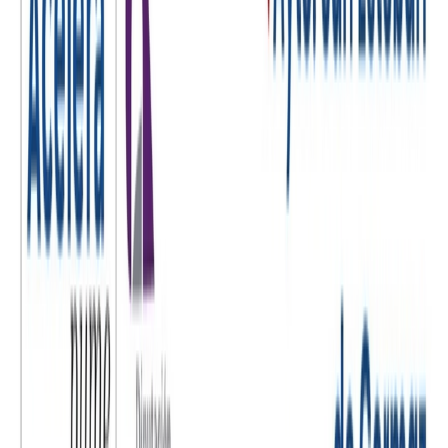
según las necesidades específicas de cada empresa. Esto asegura que
las soluciones propuestas se adapten a los objetivos y desafíos
particulares, maximizando el impacto de la transformación digital.
3. Eliminación de Barreras Tecnológicas: Para las pymes y
autónomos que pueden sentirse abrumados por la tecnología, el Kit
Digital proporciona un conjunto de herramientas y recursos que
simplifican la adopción de soluciones digitales. Los agentes de
transformación digital están allí para guiar y explicar, eliminando
temores y resistencias.
4. Aprendizaje Continuo: La asesoría continua no solo aborda las
necesidades inmediatas, sino que también fomenta un proceso de
aprendizaje continuo. Las pymes y autónomos pueden desarrollar
sus habilidades digitales a lo largo del tiempo, asegurando una
adaptación constante a las tendencias y cambios tecnológicos.
5. Reducción de Riesgos: El respaldo de la Diputación brinda a las