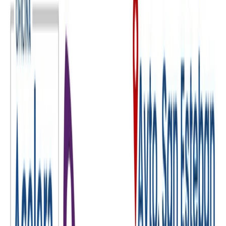
permitirá acceder a información relativa a ayudas y asesoramiento
para conseguir el kit digital, así como a recursos formativos y de
innovación para mejorar tu competitividad.
Te recordamos que la adopción del Kit Digital por parte de pymes y
autónomos, con el respaldo de asesoramiento y acompañamiento
gratuito proporcionado por agentes de transformación digital de la
Diputación, ofrece ventajas significativas:
1. Acceso Gratuito y Cercano: La principal ventaja radica en el
acceso gratuito a recursos digitales y expertos en transformación
digital, con la comodidad de contar con el apoyo cercano de agentes
de la Diputación. Esto elimina barreras financieras y geográficas,
facilitando la participación de empresas en cualquier grado de
madurez o conocimiento.
2. Personalización del Asesoramiento: Los agentes de
transformación digital ofrecen un asesoramiento personalizado