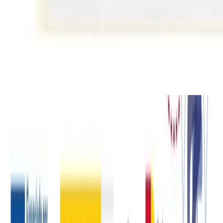
Cookies
Usamos cookies para mejorar tu experiencia y analizar el tráfico del
sitio. Puedes aceptar, rechazar o configurar tus preferencias.
Política
de cookies
Configurar
Rechazar
Aceptar todo