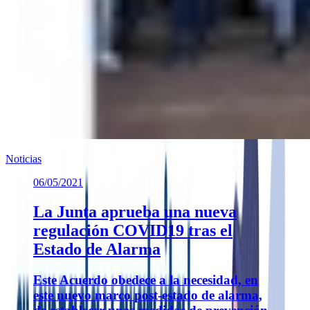
Noticias
06/05/2021
La Junta aprueba una nueva
regulación COVID19 tras el
Estado de Alarma
Este Acuerdo obedece a la necesidad, en
este nuevo marco post-estado de alarma,