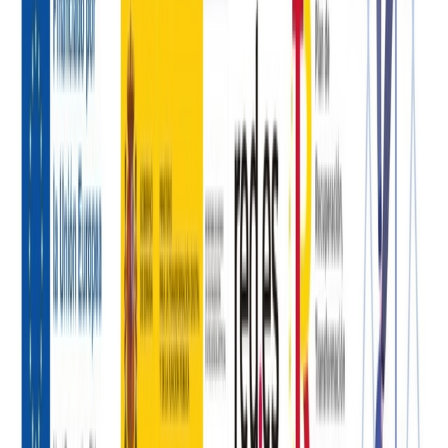
Siguenos en
Ayuntamiento
Corporación municipal
Expedición de DNI
Empleo público
Política
de Privacidad
Política de Cookies
Aviso legal
Politica de
Privacidad
Tratamiento de Datos