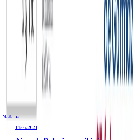
empresas un entorno más seguro para experimentar con nuevas
tecnologías. La orientación de expertos minimiza los riesgos
asociados con la implementación de soluciones digitales,
permitiendo una transición suave y exitosa.
En resumen, la adopción del Kit Digital con asesoramiento y
acompañamiento gratuito de agentes de transformación digital de la
Diputación ofrece a las pymes y autónomos un camino accesible,
personalizado y libre de riesgos hacia la transformación digital,
independientemente de su nivel de experiencia previa.
Te puede interesar
Noticias similares sobre la localidad.
Noticias
14/05/2021