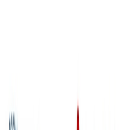
25/02/2025
Noticias
HUb Rural -27 de febrero
Fecha de publicación
25/02/2025
Te recordamos que el Ayuntamiento de San Esteban de Gormaz
alberga una de las sedes del Hub Rural Acelerapyme Soria,
impulsado por la Diputación de Soria. El jueves 27 de febrero
estarán a tu disposición en el ayuntamiento de 9 a 14 horas.
Adelántate y reserva tu plaza, pídenos tu cita previa.
Te invitamos a aprovechar la oportunidad que se ofrece para que
puedas iniciar un asesoramiento especializado en materia de
digitalización, además de recibir ayuda y acompañamiento en
materia de transformación digital, de modo completamente gratuito.
Se trata de un servicio personalizado y a la carta, presencial o
telemático, según tus preferencias y necesidades, que también te