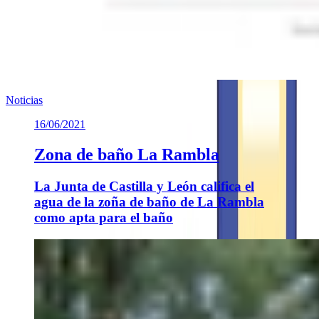
Noticias
16/06/2021
Zona de baño La Rambla
La Junta de Castilla y León califica el
agua de la zoña de baño de La Rambla
como apta para el baño