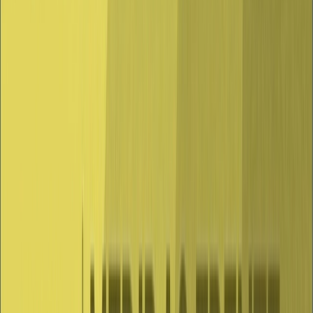
dentro del local, en los establecimientos señalados en el apartado
anterior, no se podrá efectuar en barra o de pie, salvo para pedir y
recoger la consumición, y deberá realizarse sentado en mesa o
agrupaciones de mesas. La máxima ocupación por mesa o
agrupación de mesas será de 10 personas.En todo caso, podrá
procederse a la apertura de las terrazas al aire libre de estos
establecimientos, si las hubiera, en las mismas condiciones que el
resto de las terrazas de establecimientos de hostelería y restauración,
con el horario administrativo que les corresponda.
4. Las peñas permanecerán cerradas.
5. La celebración de actuaciones musicales, verbenas, bailes
públicos y similaresen espacios públicos, incluidos los llamados
pasacalles deberá realizarse:
a) En espacios cerrados, con el público sentado, con uso de
mascarilla, siempre que se pueda mantener un asiento de distancia