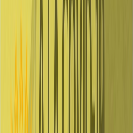
espacio al aire libre cuando no resulte posible mantener una
distancia mínima de 1,5 metros entre las personas, salvo grupos de
convivientes.
Archivos adjuntos
Acuerdo 86_2021
(
361.31 KB
)
FiestasPopulares13Agosto
(
3.53 MB
)
Hosteleria13Agosto