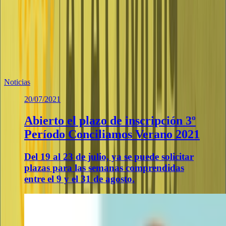
(
1.27 MB
)
Te puede interesar
Noticias similares sobre la localidad.
Noticias
20/07/2021
Abierto el plazo de inscripción 3º
Período Conciliamos Verano 2021
Del 19 al 23 de julio, ya se puede solicitar
plazas para las semanas comprendidas
entre el 9 y el 31 de agosto.