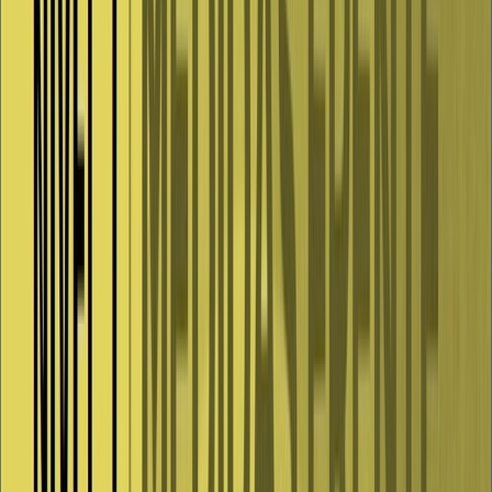
con un límite máximo de 1.000 personas al aire libre.c) Las personas
asistentes deberán estar sentadas, manteniendo un asiento de
distancia en la misma fila, en caso de asientos fijos, o 1,5 metros de
separación si no hay asientos fijos, entre los distintos grupos de
convivencia.d) Las personas asistentes deberán portar mascarilla si
no es posible mantener la distancia de seguridad interpersonal.e) No
se permitirán las muestras físicas de devoción o tradición (besos,
contacto sobre imágenes, esculturas, etc.) sustituyéndolas por otras
que no conlleven riesgo sanitario.No se permite el consumo de
alimentos y bebidas durante el desarrollo de las actividades a que se
refiere el párrafo anterior.
7. Se mantendrán cerrados los parques y espacios asimilados
delimitados y susceptibles de cierre desde las 00:00 hasta las 07:00
horas.Se reforzarán los controles para impedir el consumo de
bebidas alcohólicas en espacios públicos.