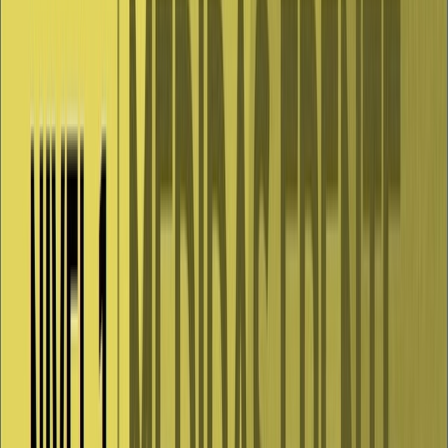
en la misma fila, en caso de asientos fijos, o 1,5 metros de
separación si no hay asientos fijos, entre los distintos grupos de
convivencia.
b) En espacios al aire libre, con el público sentado, con uso de
mascarilla, si no se puede mantener la distancia de 1,5 metros entre
personas, salvo grupos de convivientes.No se permite el consumo de
alimentos y bebidas durante los espectáculos a que se refiere el
párrafo anterior.La celebración de este tipo de actividades deberá
finalizar, como máximo, a las 01:30 horas.Los asistentes son
responsables de abandonar los recintos de celebración de tales
actividades en el horario habilitado al efecto.
6. La celebración de procesiones y romerías en vías y espacios
públicos podrán desarrollarse de acuerdo con las siguientes reglas y
límites de aforo:
a) Deberán realizarse en recinto acotado.b) Aforo máximo del 75%