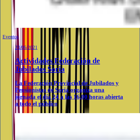
Eventos
23/06/2021
Actividades Federación de
Jubilados Soria
La Federación Provincial de Jubilados y
Pensionistas de Soria organiza una
jornada el día 24 a las 16,00 horas abierta
a todo el público