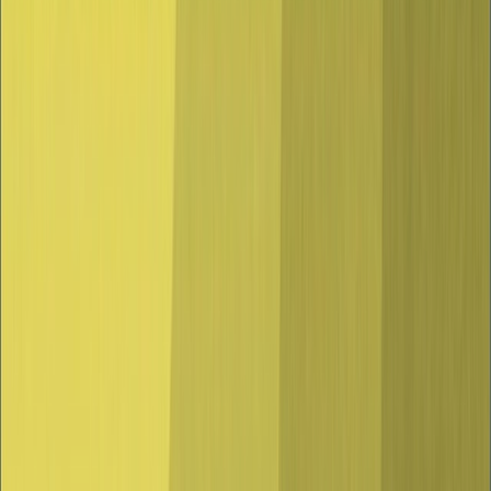
establecimientos de hostelería y restauración, con el horario
administrativo que les corresponda.
2. Las discotecas y salas de fiesta para consumo en el interior del
local permanecerán cerrados.El consumo en las terrazas al aire libre
de estos establecimientos, si las hubiera, se desarrollará en las
mismas condiciones que el resto de las terrazas de establecimientos
de hostelería y restauración.
3. Los establecimientos en los que se desarrollen actividades de ocio
y entretenimiento a los que se refiere el apartado B.5 del Anexo de
la Ley 7/2006, de 2 de octubre, de Espectáculos Públicos y
Actividades Recreativas de la Comunidad de Castilla y León, como
pubs, karaokes, bares especiales y otros tendrán como horario de
cierre del interior de estos establecimientos las 01:30 horas como
máximo, sin que puedan admitirse nuevos clientes a partir de las
01:00 horas.Los clientes de los establecimientos son responsables de
abandonar los mismos en el horario habilitado al efecto.El consumo