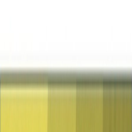
admitirse nuevos clientes a partir de las 01:00 horas. Se exceptúa de
lo dispuesto en este apartado a los servicios de entrega a domicilio o
recogida en el establecimiento o en vehículo, así como a los
servicios de restauración de los establecimientos de suministro de
combustible o centros de carga o descarga o los expendedores de
comida preparada, con el objeto de posibilitar la actividad
profesional de conducción, el cumplimiento de la normativa de
tiempos de conducción y descanso, y demás actividades
imprescindibles para poder llevar a cabo las operaciones de
transporte de mercancías o viajeros.Estas medidas se aplicarán a
todo establecimiento, actividad o instalación en el que se preste
algún tipo de servicio de hostelería y restauración.Los clientes de los
establecimientos son responsables de abandonar los mismos en el
horario habilitado al efecto.En todo caso, podrá procederse a la
apertura de las terrazas al aire libre de estos establecimientos, si las
hubiera, en las mismas condiciones que el resto de las terrazas de