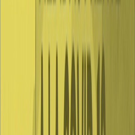
anterior.
5. Desarrollar actividades de tiempo libre dirigidas a la población
juvenil con las limitaciones y requisitos que se establecen en la guía
de actuaciones de actividades juveniles de tiempo libre que se
celebren en la Comunidad y de acuerdo con las siguientes reglas y
límites de participación:Cuando estas actividades se desarrollen al
aire libre, se recomienda un aforo del 75% de su asistencia máxima
habitual, con un máximo de 200 participantes incluyendo los
monitores. Cuando se desarrollen en espacios cerrados, se
recomienda un aforo del 75% de la capacidad máxima del recinto,
con un máximo de 100 participantes incluidos los
monitores.Asimismo, se recomienda que las actividades se realicen
en grupos inferiores a las 14 personas participantes, incluidos los
monitores correspondientes.
6. Se recuerda que es obligatorio el uso de la mascarilla en cualquier