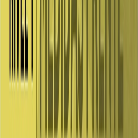
Segundo.? Recomendaciones para todo el territorio de la
Comunidad de Castilla y León.
Se recomienda en todo el territorio de la Comunidad de Castilla y
León:
1. Limitar los encuentros sociales fuera del grupo de convivencia
estable.
2. Reducir el aforo máximo en piscinas al aire libre al 75% y en
piscinas cubiertas al 50% y se aconseja adelantar el horario de cierre
en una hora al habitualmente establecido.
3. Limitar el acceso a playas fluviales y lacustres a partir de las
20:00 horas.
4. Desarrollar actividades teatrales en vías o espacios públicos con el
público sentado y con un límite de aforo de 100 personas al aire
libre.Asimismo, se recomienda no beber ni consumir alimentos
durante la celebración de los espectáculos a que se refiere el párrafo