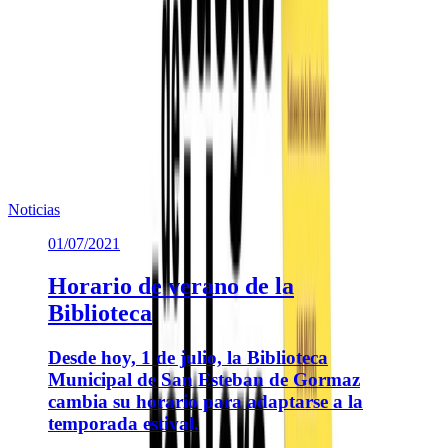
Plaza San Esteban, nº 22
San Esteban de Gormaz.
ORGANIZA: Asociación Cultural la Tanguilla
Te puede interesar
Noticias similares sobre la localidad.
Noticias
01/07/2021
Horario de verano de la
Biblioteca
Desde hoy, 1 de julio, la Biblioteca
Municipal de San Esteban de Gormaz
cambia su horario para adaptarse a la
temporada estival.