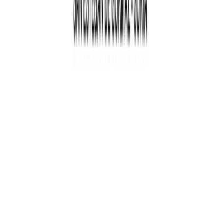
© 2026 Ayuntamiento de San Esteban de Gormaz. Todos los
derechos reservados.
sistema
claro
oscuro