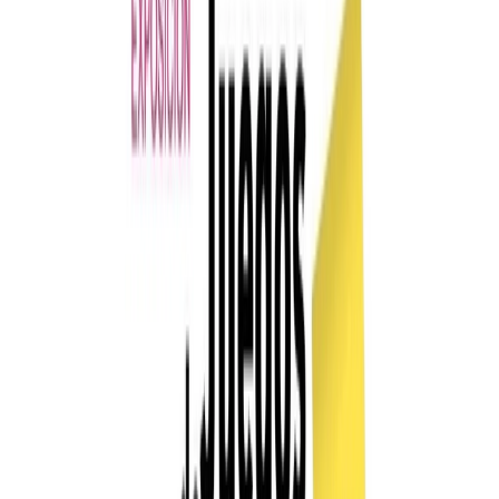
Otro aspecto que se quiere resaltar con esta exposición es la
similitud entre juegos que se practican desde hace siglos en
diferentes continentes, con las mismas reglas de juego pero con
variantes en su presentación o el material con el que ha sido
fabricados.
La AC la Tanguilla ofrece a los Centros docentes de la comarca un
programa de visitas guiadas.
Más información en 617988143 o en Info@latanguilla.com
EXPOSICION “Juegos de tablero en la Historia”
FECHAS: Del 10 al 23 de octubre 2022
INAUGURACIÓN: 10 de octubre a las 19:30 horas
HORARIO: De 17:00 a 20:00 horas
LUGAR: Salones de la Asociación San Miguel