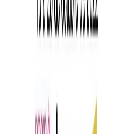
04/10/2022
Noticias
Juegos de tablero en la historia
Fecha de publicación
04/10/2022
Los juegos de tablero, también conocidos como juegos de mesa e
ingenio, han acompañado los ratos de ocio de la Humanidad desde
hace siglos. Uno de los más extendidos es el alquerque, del que se
conserva un maravilloso ejemplar en la iglesia de San Miguel de San
Esteban de Gormaz. Otros ejemplos de tableros ubicados en templos
sorianos los tenemos en las iglesias de San Pedro, en Bocigas de
Perales o la de San Martín en Aguilera, en ambos casos el juego del
molino.
En esta exposición podremos contemplar la evolución algunos
juegos milenarios que han dado lugar a otros más modernos como el
parchís o el ajedrez.