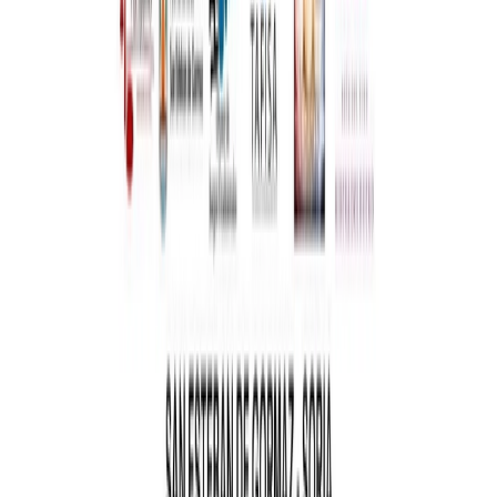
aguas
Gestión de residuos
Tienda municipal
Empresas locales
Sede
Electrónica
Portal de transparencia
Turismo
Conoce San Esteban
Planifica tu visita
Experiencias
Guías y
rutas
Agenda y eventos