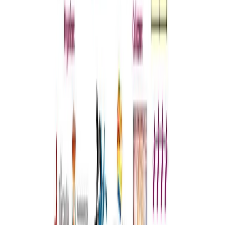
Siguenos en
Ayuntamiento
Corporación municipal
Expedición de DNI
Empleo público
Política
de Privacidad
Política de Cookies
Aviso legal
Politica de
Privacidad
Tratamiento de Datos
Actualidad
Noticias
Eventos y calendario
Galería de imágenes
Plenos
municipales
Servicios
Instalaciones deportivas
Depuradora municipal
Abastecimiento de