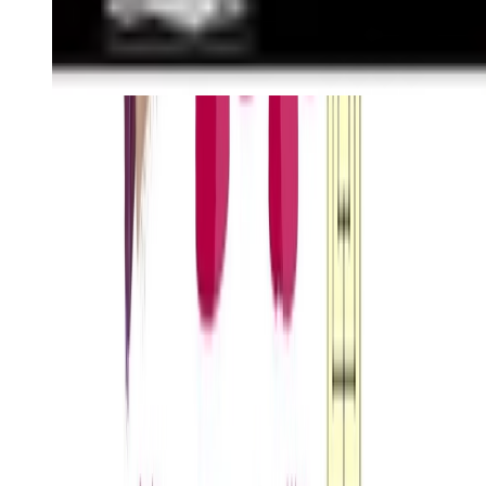
Cookies
Usamos cookies para mejorar tu experiencia y analizar el tráfico del
sitio. Puedes aceptar, rechazar o configurar tus preferencias.
Política
de cookies
Configurar
Rechazar
Aceptar todo