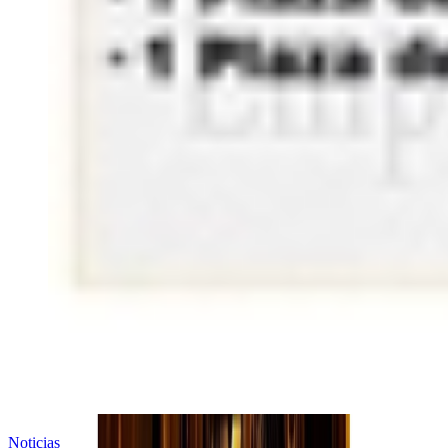
Noticias