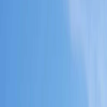
El funcionamiento de la planta es el siguiente:
A la llegada del camión a la planta éste es situado en la zona de
recepción donde se realiza una primera inspección visual del
residuo, se decide si se admite o no se admite y se procede a su
identificación.
Una vez admitido el residuo se procede al pesaje y emisión del
albarán con todos los datos de la procedencia, poseedor y
transportista. Seguidamente se descarga el residuo en la zona
asignada según su caracterización y se realiza otra inspección visual
y si fuera necesario se modificaría el albarán.
Posteriormente se lleva a cabo la separación de elementos
voluminosos mediante los equipos mecánicos móviles según su
naturaleza; los residuos metálicos, maderas, papel y cartón, plásticos,
vidrios y tóxicos o peligrosos se almacenarán hasta su traslado a un
centro de gestión autorizado.