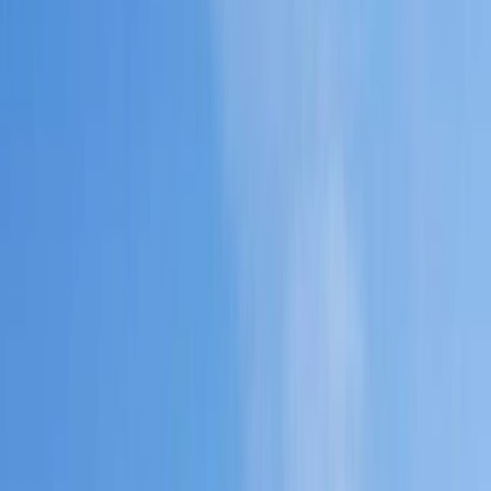
22/02/2021
Noticias
Nueva Planta de Gestión de Residuos de
Construcción y Demolición
Fecha de publicación
22/02/2021
El pasado 10 de febrero, los alcaldes de los municipios que forman
la Mancomunidad Mio Cid (Alcubilla de Avellaneda, Castillejo de
Robledo, Fuentearmegil, Fuentecambrón, Liceras, Miño de
SanEsteban, Montejo de Tiermes y San Esteban de Gormaz)
visitaron las instalaciones de la nueva Planta de Gestión de Residuos
de Construcción y Demolición (RCD) ubicada en Aldea de San
Esteban.
Ante el sellado de la escombrera (localizada en el paraje junto al
Punto Limpio de San Esteban de Gormaz), con el funcionamiento
de esta nueva Planta de RCDS (perteneciente a Reciclados del