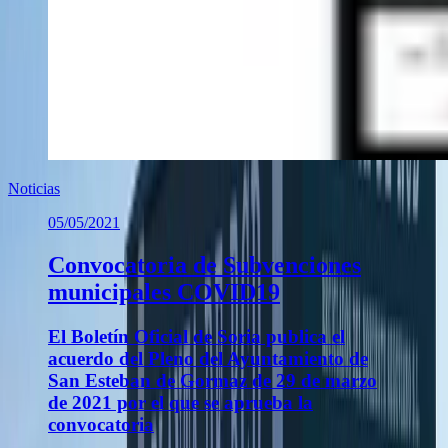
Noticias
05/05/2021
Convocatoria de Subvenciones
municipales COVID19
El Boletín Oficial de Soria publica el
acuerdo del Pleno del Ayuntamiento de
San Esteban de Gormaz de 29 de marzo
de 2021 por el que se aprueba la
convocatoria