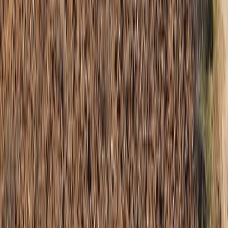
aguas
Gestión de residuos
Tienda municipal
Empresas locales
Sede
Electrónica
Portal de transparencia
Turismo
Conoce San Esteban
Planifica tu visita
Experiencias
Guías y
rutas
Agenda y eventos