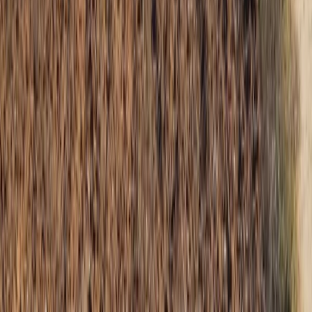
Siguenos en
Ayuntamiento
Corporación municipal
Expedición de DNI
Empleo público
Política
de Privacidad
Política de Cookies
Aviso legal
Politica de
Privacidad
Tratamiento de Datos
Actualidad
Noticias
Eventos y calendario
Galería de imágenes
Plenos
municipales
Servicios
Instalaciones deportivas
Depuradora municipal
Abastecimiento de