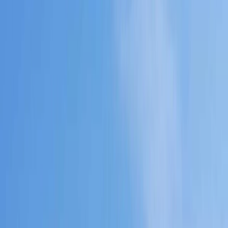
Nordeste Segoviano S.L.) se resuelve un problema altamente
demandado que facilitará la gestión, valoración y tratamiento de los
residuos procedentes de nueva construcción, reformas, reparaciones,
excavación de tierras, etc.
A continuación, les informamos de la ubicación de la Planta, así
como de los horarios y tarifas actuales
Ubicación: Ctra. N-110, KM. 74,200, 42345 Aldea de San Esteban,
San Esteban de Gormaz (Soria).
Oficina: C/ Juan Manuel Pérez Arroyo, 29, 40520 Ayllón (Segovia)
Tfno.: 921 55 31 75
Horario de invierno: Lunes a viernes 8:00-13:15 y 15:00-17:45
Teléfono: 650 68 97 39 / 657 86 70 82 / 608 38 11 16
Correo electrónico: matesanz@matesanz.org
Tarifas: Descarga el documento