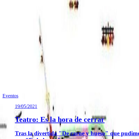
Archivos adjuntos
11.4.- Se&ntilde;alizaci&oacute;n obras_ paradas y vola
(
956.34 KB
)
Te puede interesar
Noticias similares sobre la localidad.
Previous slide
Next slide
Eventos
19/05/2021
Teatro: Es la hora de cerrar
Tras la divertida "De carne y hueso" que pudim