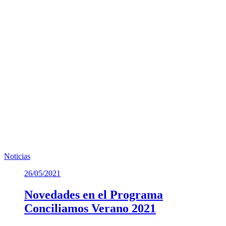
declaraciones para los registros de intereses.5.Aprobación
provisional Modificación nº 38 Normas Urbanísticas.
B) Actividad de control
6.Decretos de Alcaldía.
C) Ruegos y preguntas
7.Ruegos y preguntas
Te puede interesar
Noticias similares sobre la localidad.
Noticias
26/05/2021
Novedades en el Programa
Conciliamos Verano 2021