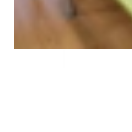
Cookies
Usamos cookies para mejorar tu experiencia y analizar el tráfico del
sitio. Puedes aceptar, rechazar o configurar tus preferencias.
Política
de cookies
Configurar
Rechazar
Aceptar todo