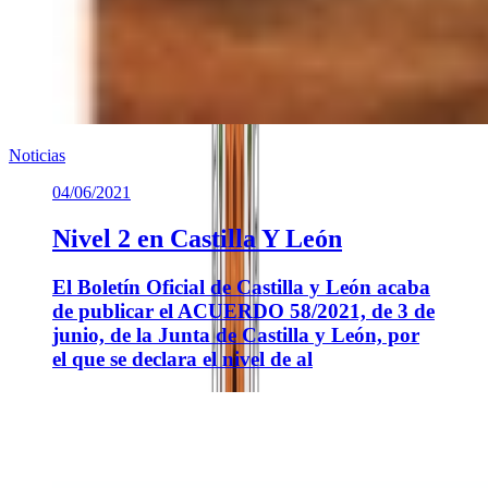
Noticias
04/06/2021
Nivel 2 en Castilla Y León
El Boletín Oficial de Castilla y León acaba
de publicar el ACUERDO 58/2021, de 3 de
junio, de la Junta de Castilla y León, por
el que se declara el nivel de al