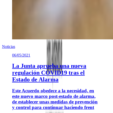
Noticias
06/05/2021
La Junta aprueba una nueva
regulación COVID19 tras el
Estado de Alarma
Este Acuerdo obedece a la necesidad, en
este nuevo marco post-estado de alarma,
de establecer unas medidas de prevención
y control para continuar haciendo frent