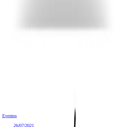
Anuncio listado definitivo admitidos y excluidos
concurso opos AuxBiblioteca
(
184.71 KB
)
Anuncio listado definitivo admitidos concurso Monitor
Deportivo
(
184.15 KB
)
Te puede interesar
Noticias similares sobre la localidad.
Eventos
26/07/2021