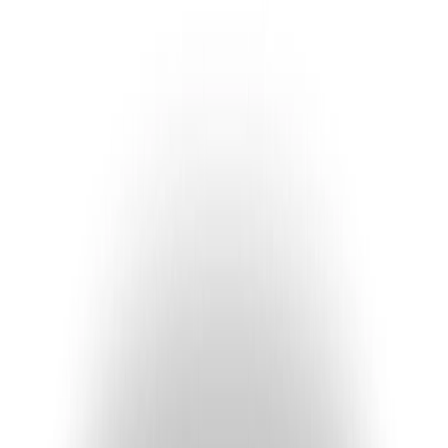
01/08/2023
Noticias
Procesos selectivos concurso-oposición:
Listados de admitidos
Fecha de publicación
01/08/2023
Listado de admitidos AUXILIAR DE TURISMO
Listado de admitidos AUXILIAR DE BIBLIOTECA
Listado de admitidos MONITOR DEPORTIVO
Archivos adjuntos
Anuncio listado provisional admitidos concurso
oposici&oacute;n Auxiliar Turismo
(
189.35 KB
)