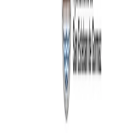
Corporación municipal
Expedición de DNI
Empleo público
Política
de Privacidad
Política de Cookies
Aviso legal
Politica de
Privacidad
Tratamiento de Datos
Actualidad
Noticias
Eventos y calendario
Galería de imágenes
Plenos
municipales
Servicios
Instalaciones deportivas
Depuradora municipal
Abastecimiento de
aguas
Gestión de residuos
Tienda municipal
Empresas locales
Sede
Electrónica
Portal de transparencia
Turismo
Conoce San Esteban
Planifica tu visita
Experiencias
Guías y
rutas
Agenda y eventos