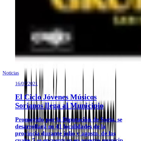
Noticias
16/07/2021
El Ciclo Jóvenes Músicos
Sorianos llega al Municipio
Promovido por la Diputación de Soria, se
desarrollará en 41 localidades de la
provincia durante julio y agosto, de las
cuales 5 se encuentran en nuestro municip