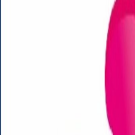
¿Qué documentos necesito?
La solicitud se cumplimentará necesariamente a través de la aplicación
financieras en las que hacer efectiva la cuota correspondiente.
Para cumplimentar la solicitud solo será necesario disponer de un usua
Una vez cumplimentada, la aplicación asignará un número de identific
asignado ese número, podrá presentarse y registrarse conforme lo esta
En un único formulario deberán solicitarse plazas para todos los niños 
Las solicitudes se dirigirán a las Gerencias Territoriales de Servi
expresamente, en la nueva solicitud, a la consulta de la información:
¿Qué plazo tengo para solicitarlo?
Desde el 4 de febrero de 2022 hasta el 10 de febrero de 2022
Acceso a la descarga de formularios, anexos y tramitación electrónica
Programa «Conciliamos 2022»: información general