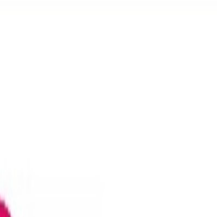
dica a los niños y niñas escolarizados durante el período vacacional, co
á los días 28 de febrero y 1 de marzo, con excepción de los municipios 
enores a su cargo, con edades comprendidas entre 3 y 12 años a la fech
n necesidades específicas de apoyo educativo (ACNEAE) escolarizados 
amas de acogida temporal en familias castellanas y leonesas con los lím
itos