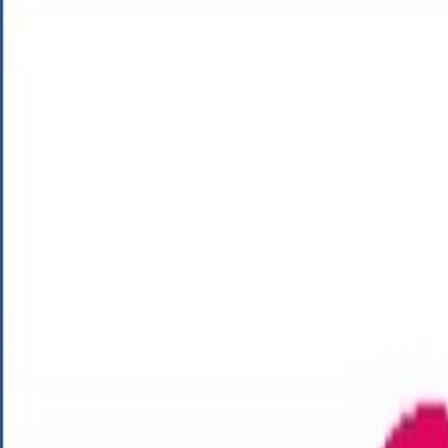
04/02/2022
Eventos
Programa Conciliamos Carnaval 2022
Fecha de publicación
04/02/2022
Programa «Conciliamos Carnaval 2022»
Convocar el programa Conciliamos en Carnaval dirigido a la atención lú
familiar y laboral de las familias castellanas y leonesas. Comprender
días 24 y 25 de febrero.
Lugar y Forma de presentación:
¿Qué requisitos debo cumplir?
El programa se dirige a familias, personas tutoras o acogedoras con m
pudiéndose aumentar hasta los 14 años cuando se trate de menores co
También se podrá solicitar plaza para menores que participen en progr
Con carácter general deberán cumplir los siguientes requisitos: Requis