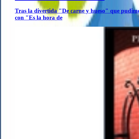
Tras la divertida "De carne y hueso" que pudim
con "Es la hora de