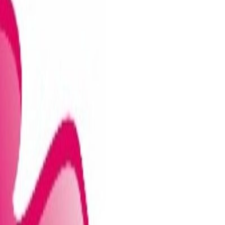
 web donde estarán disponibles también la relación de las entidades loca
rio y contraseña que podrá obtenerse al acceder a la aplicación.
ación de cada solicitud. No se admitirá ninguna solicitud en la que no
blecido.
de la misma unidad familiar y se deberá indicar, por orden de preferencia
cios Sociales. Con la solicitud deberán anexarse la DOCUMENTACIÓN qu
 Documentación a presentar
.