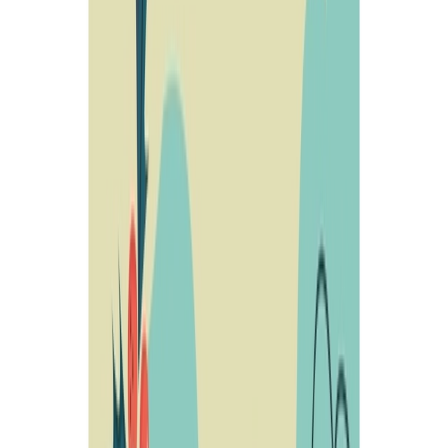
Siguenos en
Ayuntamiento
Corporación municipal
Expedición de DNI
Empleo público
Política
de Privacidad
Política de Cookies
Aviso legal
Politica de
Privacidad
Tratamiento de Datos
Actualidad
Noticias
Eventos y calendario
Galería de imágenes
Plenos
municipales
Servicios
Instalaciones deportivas
Depuradora municipal
Abastecimiento de
aguas
Gestión de residuos
Tienda municipal
Empresas locales
Sede
Electrónica
Portal de transparencia
Turismo