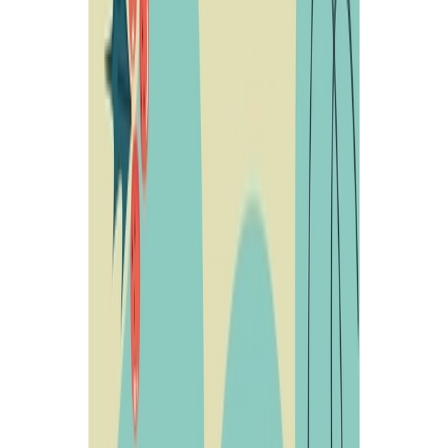
Conoce San Esteban
Planifica tu visita
Experiencias
Guías y
rutas
Agenda y eventos