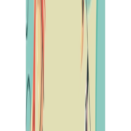
23 de diciembre.
25 de diciembre:
26 de diciembre:
27 de diciembre:
28 de diciembre:
Ruta social navideña por los páramos de Morcuera. Salida a las 8:30
h. ACUDE San-Bur. Más información.
Taller de Navidad. 17:00 h. Biblioteca Municipal de San Esteban de
Gormaz. Más información.
Proyección "Huellas en la Tierra". Un viaje por 25 historias
inspiradoras del medio rural. 20:00 h. Salón de Actos de San
Esteban de Gormaz. Colabora: Tierras Sorianas del Cid. Más
información.