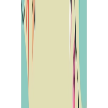
29 de diciembre:
30 de diciembre:
2 de enero:
3 de enero:
5 de enero:
6 de enero:
7 de enero:
Además, avanzamos algunas de las actividades que se realizarán en
enero, tras las vacaciones de Navidad:
17 de enero:
21 de enero:
28 de enero:
29 de enero: