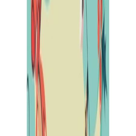
05/12/2022
Noticias
Programación de Navidad
Fecha de publicación
05/12/2022
PROGRAMACIÓN DE NAVIDAD 2022/2023:
7 de diciembre, miércoles:
8 de diciembre, jueves:
10 de diciembre, sábado:
11 de diciembre, domingo:
Del 13 al 15 de diciembre:
17 de diciembre:
18 de diciembre.
Del 23 de Diciembre al 8 de Enero: