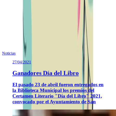
Puede consultar la programación en el calendario de DICIEMBRE
y ENERO de esta página web. Esta información está en constante
actualización
Te puede interesar
Noticias similares sobre la localidad.
Noticias
27/04/2021
Ganadores Día del Libro
El pasado 23 de abril fueron entregados en
la Biblioteca Municipal los premios del
Certamen Literario "Día del Libro" 2021,
convocado por el Ayuntamiento de San