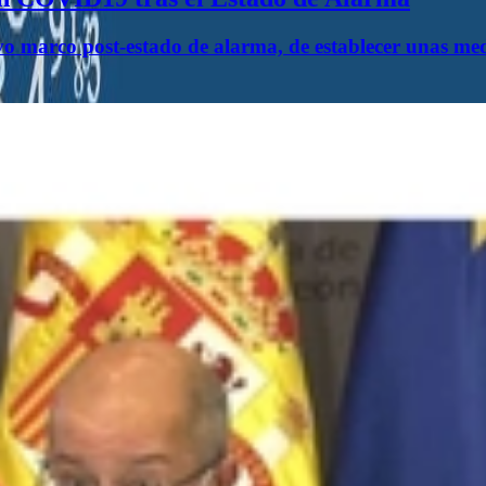
evo marco post-estado de alarma, de establecer unas me