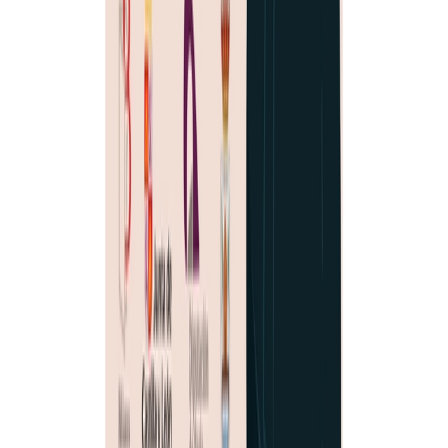
Siguenos en
Ayuntamiento
Corporación municipal
Expedición de DNI
Empleo público
Política
de Privacidad
Política de Cookies
Aviso legal
Politica de
Privacidad
Tratamiento de Datos
Actualidad
Noticias
Eventos y calendario
Galería de imágenes
Plenos
municipales
Servicios
Instalaciones deportivas
Depuradora municipal
Abastecimiento de
aguas
Gestión de residuos
Tienda municipal
Empresas locales
Sede
Electrónica
Portal de transparencia
Turismo
Conoce San Esteban
Planifica tu visita
Experiencias
Guías y
rutas
Agenda y eventos