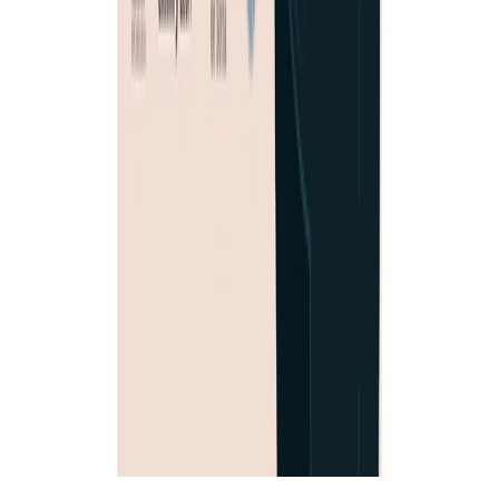
© 2026 Ayuntamiento de San Esteban de Gormaz. Todos los
derechos reservados.
sistema
claro
oscuro