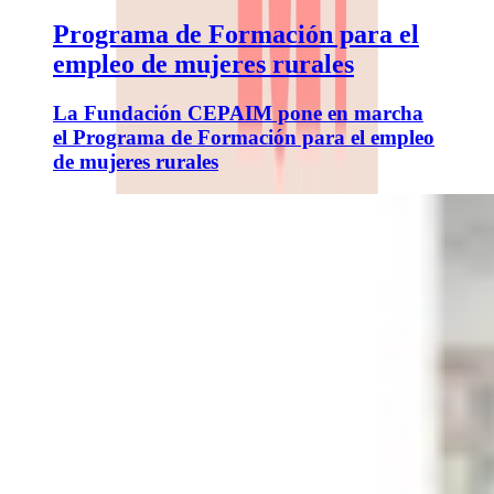
Programa de Formación para el
empleo de mujeres rurales
La Fundación CEPAIM pone en marcha
el Programa de Formación para el empleo
de mujeres rurales