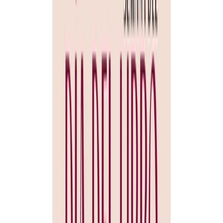
mostrando una reflexión sobre la subjetividad del arte y las
relaciones humanas.
El 23 de abril, a partir de las 11:30 h, las librerías de San Esteban de
Gormaz, El Estanco y Librería Pájaro Pinto, abrirán sus casetas en
los soportales de la Plaza Mayor. Estarán acompañadas por la
Oficina de Turismo y por la floristería Oh Floremio!. Se expondrán
los dibujos presentados al Concurso Día del Libro realizados por los
alumnos del C.E.I.P. Virgen del Rivero. A las 12:15 h se entregarán
los premios del Certamen Literario "Día del Libro". “El Pirata
Garrapata” y “Fray Perico y su Borrico” de Juan Muñoz Martín y la
obra completa de Ana María Matute son los homenajeados este año.
Para finalizar la mañana festiva, la Compañía Baychimo Teatro, a
través de Circuitos Escénicos, nos ofrecerá el teatro infantil
"Cuentos para niños perversos", Los clásicos infantiles han llegado
hasta nuestros días dulcificados por Perrault, los hermanos Grimm y