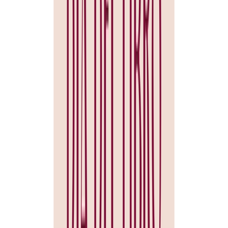
posteriormente por Disney. Los Cuentos en verso para niños
perversos constituyen una especie de retorno a los cuentos populares
en toda su esencia.Utilizando historias tan conocidas como La
cenicienta o Caperucita Roja, viajamos a los mundos del "érase una
vez" pero por los caminos más insospechados. Los cuentos están
llenos de giros inesperados, de finales sorprendentes, de personajes
totalmente desmitificados y sobre todo de humor, mucho humor.
El 26 de abril, la Biblioteca municipal ha organizado una actividad
denominada "Taller de pintura "Hervé"" de la mano Trastadas a las
17:30 h. Los participantes conocerán este teatro en papel, su
funcionamiento e historia. Contarán varios cuentos y ¡crearán su
propio cuento Kamishibai!
Para cerrar los actos dedicados al Día del Libro, el Grupo de Teatro
La Matraca de San Esteban de Gormaz, nos deleitará con su IV
Velada Poética. Paisajes en el alma y en la vida... Será el 27 de abril
a las 20:00 h, en el Salón de Actos.