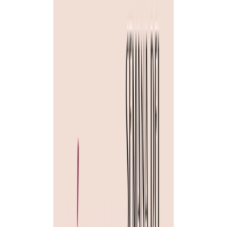
17/04/2024
Eventos
Semana del Día del Libro
Fecha de publicación
17/04/2024
El 20 de abril, a las 20:00 h, el grupo de teatro La Bo-eme,
preestrenará en San Esteban de Gormaz su nuevo montaje: Arte.
“Arte” es una comedia dramática escrita por Yasmina Reza que se
centra en la amistad entre Marcos, Sergio e Iván cuya relación se ve
desafiada después de que uno de ellos compra una pintura abstracta
por una cantidad considerable de dinero. Este hecho desencadena un
debate sobre el arte contemporáneo y pone a prueba la amistad entre
los tres personajes. A medida que discuten sobre la pintura y sus
propias relaciones ponen de manifiesto sus inseguridades, prejuicios
y rivalidades. La obra explora temas como la percepción, la amistad
o la identidad, a través de diálogos inteligentes y situaciones cómicas