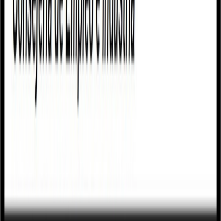
Siguenos en
Ayuntamiento
Corporación municipal
Expedición de DNI
Empleo público
Política
de Privacidad
Política de Cookies
Aviso legal
Politica de
Privacidad
Tratamiento de Datos
Actualidad
Noticias
Eventos y calendario
Galería de imágenes
Plenos
municipales
Servicios
Instalaciones deportivas
Depuradora municipal
Abastecimiento de