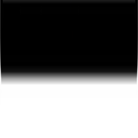
aguas
Gestión de residuos
Tienda municipal
Empresas locales
Sede
Electrónica
Portal de transparencia
Turismo
Conoce San Esteban
Planifica tu visita
Experiencias
Guías y
rutas
Agenda y eventos