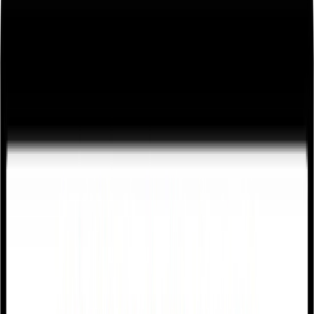
05/10/2020
Noticias
Subvenciones para la modernización de
las empresas artesanas
Fecha de publicación
05/10/2020
La Consejería de Empleo e Industria de la Junta de Castilla y León
convoca subvenciones dirigidas a la modernización de las empresas
artesanas de la Comunidad de Castilla y León, para la financiación
de proyectos dirigidos a la modernización, la mejora de la gestión
sobre la base de la innovación y la promoción de los
establecimientos artesanos de la Comunidad de Castilla y León,
tanto de los establecimientos existentes como los de nueva creación.
Se entiende por establecimientos de nueva creación aquellos para los
que se obtenga el reconocimiento de taller artesano con
posterioridad a la presentación de la solicitud de subvención.