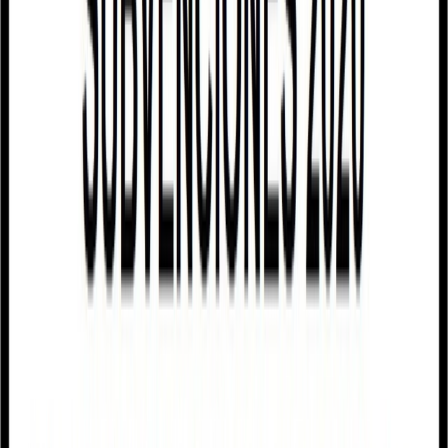
IV. Participación en ferias de artesanía.
V. Varias de las anteriores a la vez.
Serán susceptibles de financiación los gastos que se ejecuten entre
17 de octubre del año 2019 y el 16 de octubre del año 2020, ambos
inclusive.
BASES REGULADORAS: ORDEN EEI/837/2020, de 10 de
septiembre, por la que se establecen las bases reguladoras de las
subvenciones dirigidas a la modernización de las empresas artesanas
de la Comunidad de Castilla y
León.CONVOCATORIA:EXTRACTO de la Orden de 25 de
septiembre de 2020, de la Consejería de Empleo e Industria, por la
que se convocan subvenciones dirigidas a la modernización de las
empresas artesanas de la Comunidad de Castilla y León.PLAZO:
hasta el 22 de octubre de 2020.
BDNS (Identif.): 525725