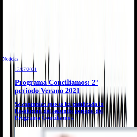
TODA LA INFORMACIÓN EN TRAMITA CASTILLA Y
LEÓN
Te puede interesar
Noticias similares sobre la localidad.
Noticias
13/07/2021
Programa Conciliamos: 2º
período Verano 2021
Se comunica que se ha publicado la
Resolución del segundo periodo del
Programa Conciliamos.