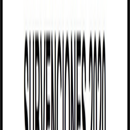
Podrán subvencionarse, por cada establecimiento artesano para el
que se solicite subvención, los proyectos que tengan la siguiente
finalidad:
I. La modernización y/o la mejora de la imagen del establecimiento
artesano y/o su adecuación para el ejercicio de la actividad artesana.
II. La implantación o la introducción de mejoras en su sistema de
producción.
III. Digitalización mediante la implantación, sobre la base de la
incorporación de las tecnologías de la información y de las
comunicaciones, de sistemas de gestión y/o de comercialización del
establecimiento artesano, especialmente la implementación de
plataformas de venta online, o la introducción de mejoras en los
sistemas ya existentes, así como la realización de actuaciones
promocionales basadas igualmente en el uso de las tecnologías de la
información y de las comunicaciones.