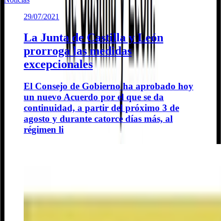
29/07/2021
La Junta de Castilla y León
prorroga las medidas
excepcionales
El Consejo de Gobierno ha aprobado hoy
un nuevo Acuerdo por el que se da
continuidad, a partir del próximo 3 de
agosto y durante catorce días más, al
régimen li