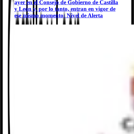
ayer en el Consejo de Gobierno de Castilla
y León y, por lo tanto, entran en vigor de
ese mismo momento: Nivel de Alerta