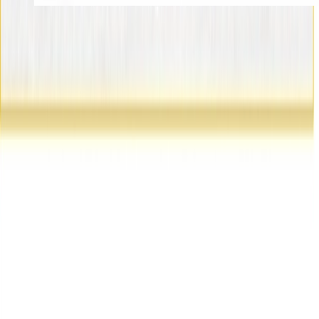
Cookies
Usamos cookies para mejorar tu experiencia y analizar el tráfico del
sitio. Puedes aceptar, rechazar o configurar tus preferencias.
Política
de cookies
Configurar
Rechazar
Aceptar todo