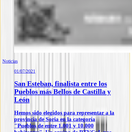
Noticias
01/07/2021
San Esteban, finalista entre los
Pueblos más Bellos de Castilla y
León
Hemos sido elegidos para representar a la
provincia de Soria en la categoría
"Pueblos de entre 1.001 y 10.000