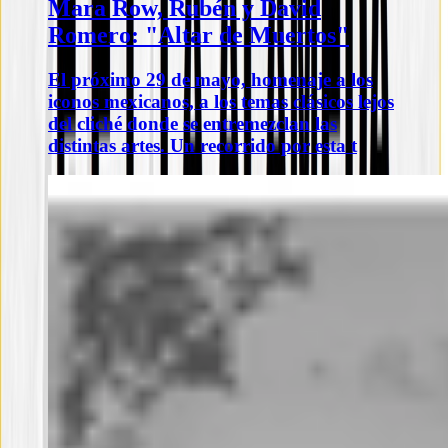
Mara Row, Rubén y David
Romero: "Altar de Muertos"
El próximo 29 de mayo, homenaje a los
iconos mexicanos, a los temas clásicos lejos
del cliché donde se entremezclan las
distintas artes. Un recorrido por esta t