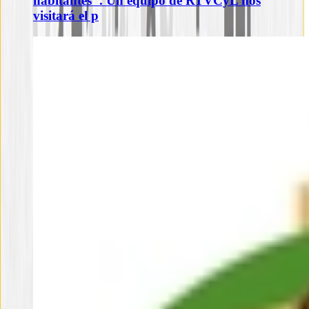
habitantes". Un equipo de RTVCyL nos
visitará el p