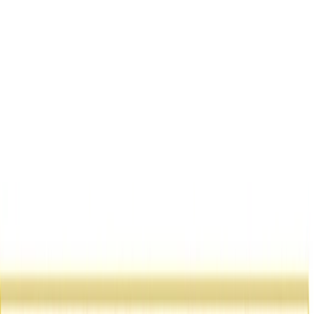
en su reunión de 3 de febrero de 2022, vistas las solicitudes y
reclamaciones de las aspirantes.
Primero.- Ofrecer a las aspirantes que realizaron el segundo ejercicio
de la fase de oposición del proceso selectivo de Técnico Superior de
la Escuela de Educación Infantil, la posibilidad de visualizar los
ejercicios corregidos, de forma anonimizada, el día 8 de febrero de
2022, de 10:00 a 11:00 horas, en el Salón de Plenos del
Ayuntamiento de San Esteban de Gormaz.
Archivos adjuntos
TECNICO_Resolucion Tribunal VISTA EJERCICIOS
SEGUNDO
(
741.55 KB
)