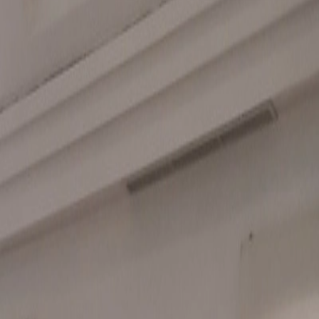
más de 20.000 habitantes y los presidentes de las diputaciones
trictivas para las personas, dada la situación muy grave y excepcional
udadanos, contener la progresión de la enfermedad y evitar el colapso
ovincias de Castilla y León, salvo para todos aquellos desplazamientos,
anitarios, el cumplimiento de obligaciones laborales, profesionales,
.
oras de comienzo y finalización de la libertad de circulación de las
.00 horas para el comienzo de la limitación de la libertad de
 toque de queda las personas únicamente podrán circular por las vías o
 como para la asistencia a la actividad lectiva presencial de los