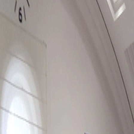
15/01/2021
Noticias
Toque de queda a las 20:00. Cierre de prov
Fecha de publicación
15/01/2021
El presidente de la Junta de Castilla y León, Alfonso Fernández Mañue
provinciales, a quienes ha trasladado la necesidad de dar un paso más
en la que se encuentra la Comunidad. Todo ello, según ha explicado F
del sistema de salud de Castilla y León.
Así, el presidente ha avanzado la necesidad de proceder a la limitación
adecuadamente justificados, que se produzcan por alguno de los motivos
empresariales, institucionales y legales, la asistencia a centros universi
En segundo lugar, y con el fin de reducir temporalmente la movilidad d
personas en horario nocturno, el llamado “toque de queda”. Así, la Junt
circulación de las personas en horario nocturno, cuya finalización se
espacios de usos público para la realización de las actividades autoriz