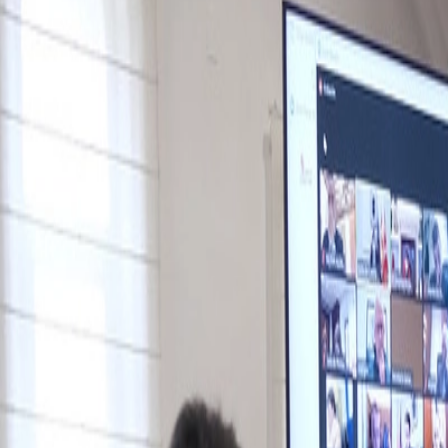
centros docentes.
Este acuerdo se adopta en virtud del propio Real Decreto 926/2020, de
comunidad autónoma podrá, en su ámbito territorial, y a la vista de la
territorial de dicha medida.
En tercer lugar, el presidente ha anunciado la limitación de la perma
que se espera reduzca de manera muy significativa la movilidad e inter
régimen específico de medidas de prevención y control aprobado por la 
En este sentido, también se reducirá en toda Castilla y León el aforo
Estas medidas serán efectivas desde 20.00 horas de mañana sábado 16 
suspendidas por el presidente de la Junta de Castilla y León en virtud
Así, serán objeto de seguimiento y evaluación continua para garantiza
Te puede interesar
Noticias similares sobre la localidad.