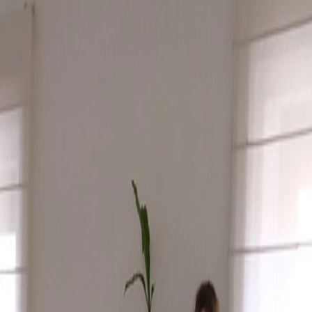
la Covid, y en el que se establece que la autoridad delegada de cada
onómicos, modular, flexibilizar y suspender el alcance y ámbito
o máximo de cuatro personas, salvo que se trate de convivientes, lo
stalaciones y establecimientos abiertos al público que cuenten con un
nales.
e no se supere un tercio de su aforo, con un máximo de 25 personas.
uicio de que las mismas puedan ser moduladas, flexibilizadas o
s, económicos y de movilidad.