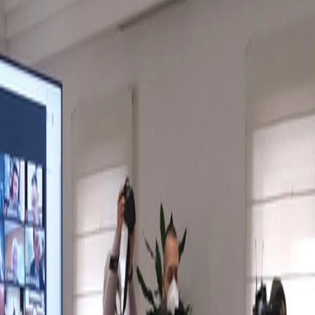
 25 de octubre, por el que se declara el estado de alarma para contener 
 evolución de los indicadores sanitarios, epidemiológicos, sociales y ec
nencia de grupos de personas en espacios públicos y privados a un númer
acción social. Esta medida no afecta a la confluencia de personas en in
autoridad sanitaria, ni tampoco a las actividades laborales ni institucio
 para las reuniones, celebraciones y encuentros religiosos, de manera qu
de enero, y tendrán como duración el propio estado de alarma, sin perj
 de la evolución de los indicadores sanitarios, epidemiológicos, sociale
r su adecuación a la evolución de dichos indicadores.