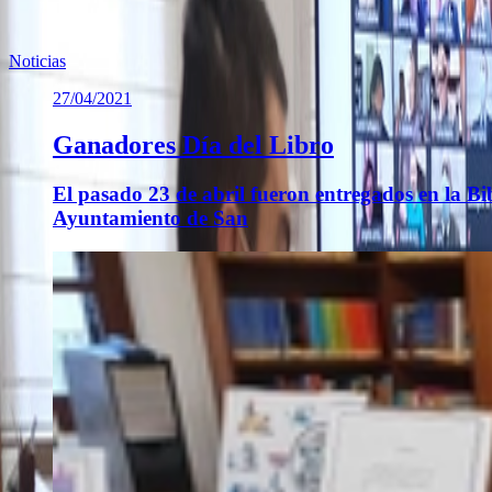
Previous slide
Next slide
Noticias
27/04/2021
Ganadores Día del Libro
El pasado 23 de abril fueron entregados en la B
Ayuntamiento de San