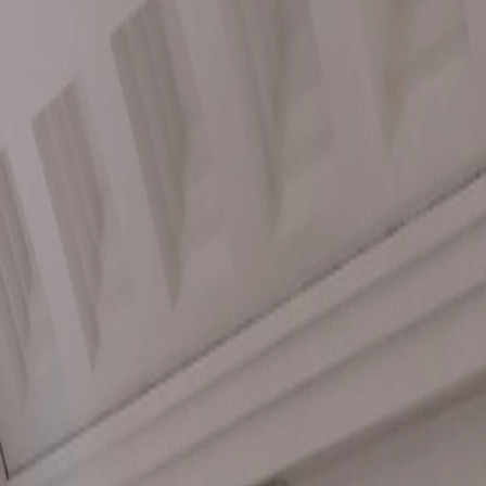
incias. Reuniones de 4 pax.
co, se ha reunido hoy vía telemática con los alcaldes de municipios de 
 en la lucha contra la pandemia, adoptando una serie de medidas más res
ernández Mañueco, con el objetivo último de proteger la salud de los ci
 de la entrada y salida de personas del territorio de cada una de las pr
 exceptuados. Entre ellos, figuran la asistencia a centros y servicios s
tarios y educativos o el retorno al lugar de residencia habitual o familiar
e las personas lo más posible, adoptará un nuevo acuerdo relativo las h
a fijará en todo el territorio de la Comunidad de Castilla y León las 20
guirá siendo las 6.00 horas. Durante las horas comprendidas durante este
adas previstas en el Real Decreto 926/2020 sobre el estado de alarma, así