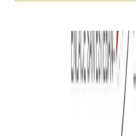
Cookies
Usamos cookies para mejorar tu experiencia y analizar el tráfico del
sitio. Puedes aceptar, rechazar o configurar tus preferencias.
Política
de cookies
Configurar
Rechazar
Aceptar todo