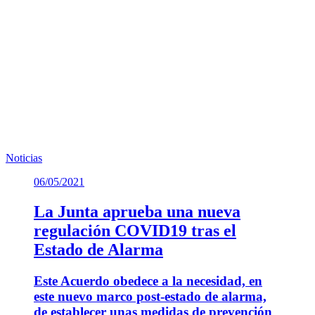
11.4.- Se&ntilde;alizaci&oacute;n obras_ paradas y
voladuras
(
956.34 KB
)
Te puede interesar
Noticias similares sobre la localidad.
Noticias
06/05/2021
La Junta aprueba una nueva
regulación COVID19 tras el
Estado de Alarma
Este Acuerdo obedece a la necesidad, en
este nuevo marco post-estado de alarma,
de establecer unas medidas de prevención