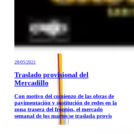
28/05/2021
Traslado provisional del
Mercadillo
Con motivo del comienzo de las obras de
pavimentación y sustitución de redes en la
zona trasera del frontón, el mercado
semanal de los martes se traslada provis