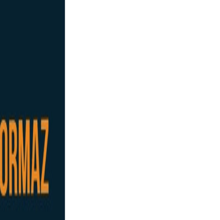
e correrá a cargo de la Federación de Deporte Adaptado de Castilla y
tletismo del Club Deportivo San Esteban. Es la segunda vez que
vocatoria tuvo.
ibilidad que ofrece a todos los atletas de competir de manera
s la promoción del deporte y, sobre todo, el fomento la inclusión en
e en el deporte de la Comunidad, realizando para ello las adaptaciones
te enlace: :