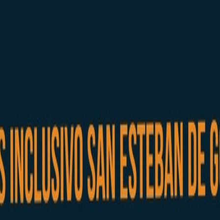
ravés Inclusivo
Regional de Campo a Través (Cross Inclusivo), una cita prioritaria, qu
to de San Esteban de Gormaz , con la participación de la sección de a
e tuvo lugar en marzo de 2019 y que tan buen resultado y éxito de con
ederación como una de las citas clave del mismo, sobre todo, por la pos
a.
en los últimos años. Contemplando como uno de los principales objetivo
pal meta de la Federación es que cualquier persona participe activament
 acceder a través del QR del cartel de la carrera así como por el siguien
8NzhQJtSzhkd_QQd71mlQKj8TRILDWfPUw/viewform