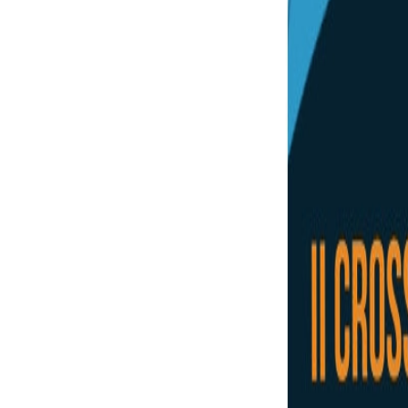
07/11/2022
Deportes
XXVII Campeonato Regional de Campo A T
Fecha de publicación
07/11/2022
El próximo sábado 3 de diciembre, tendrá lugar el XXVII Campeonato 
León, la Federación de Atletismo de Castilla y León y del Ayuntamien
FedeaCyL trae esta prueba a San Esteban de Gormaz, tras el evento qu
Este evento se enmarca dentro del calendario de competiciones de la F
inclusiva junto con los corredores de la localidad y comarca acogedor
No cabe duda de que el deporte adaptado ha dado un salto de calidad 
todos los ámbitos de la vida de la persona con discapacidad, la princi
que sean necesarias.
Las inscripciones ya están abiertas, hasta el 18 de noviembre, pudiendo
https://docs.google.com/forms/d/e/1FAIpQLSd0REuSlOvpF9J_