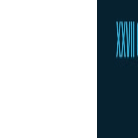
Información Cross Inclusivo
Convocatoria y Normativa de la prueba.
Archivos adjuntos
CT-Convocatoria-Cross-2022
(
1.06 MB
)
Dossier Cross Inclusivo San Esteban 2022
(
1.3 MB
)
Te puede interesar
Noticias similares sobre la localidad.