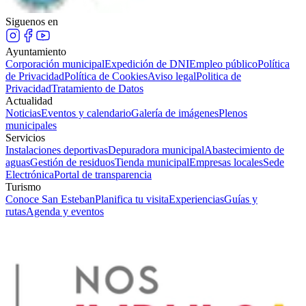
Siguenos en
Ayuntamiento
Corporación municipal
Expedición de DNI
Empleo público
Política
de Privacidad
Política de Cookies
Aviso legal
Politica de
Privacidad
Tratamiento de Datos
Actualidad
Noticias
Eventos y calendario
Galería de imágenes
Plenos
municipales
Servicios
Instalaciones deportivas
Depuradora municipal
Abastecimiento de
aguas
Gestión de residuos
Tienda municipal
Empresas locales
Sede
Electrónica
Portal de transparencia
Turismo
Conoce San Esteban
Planifica tu visita
Experiencias
Guías y
rutas
Agenda y eventos