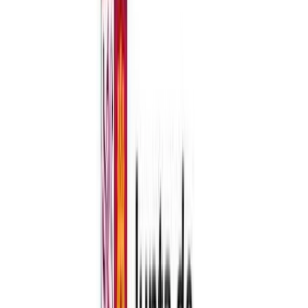
de 500 personas en lugares cerrados y 1.000 personas en actividades
al aire libre.
b) Nivel de alerta 2: Aforo máximo del 50%, con un límite máximo
de 250 personas en lugares cerrados y 500 personas en actividades
al aire libre.
c) Nivel de alerta 3: Aforo máximo de 1/3, con un límite máximo de
100 personas en espacios cerrados y 200 personas en espacios al
aire libre.
d) Nivel de alerta 4: Aforo máximo de 25 personas en espacios
cerrados y 50 personas en espacios al aire libre, sin que en ningún
caso pueda superarse 1/3 del aforo y sin perjuicio de que se puedan
adoptar sanitarias preventivas excepcionales, entre las que podrá
acordarse la suspensión de la apertura al público y la suspensión de
la actividad."
3.30. Celebración de congresos, encuentros, reuniones de negocios,