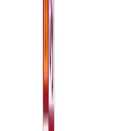
c) Nivel de alerta 4: Aforo máximo de 1/3, siempre que se pueda
mantener un asiento de distancia en la misma fila, en caso de
asientos fijos, o 1,5 metros de separación si no hay asientos fijos,
entre los distintos grupos de convivencia, sin perjuicio de que se
puedan adoptar medidas sanitarias preventivas excepcionales, entre
las que podrá acordarse la suspensión de la apertura al público y la
suspensión de la actividad.
En todos los niveles de alerta las entradas serán numeradas y los
asientos estarán preasignados.
2. En el caso de otros recintos, locales y establecimientos destinados
a espectáculos públicos y actividades recreativas distintos de los
previstos en el párrafo anterior podrán desarrollar su actividad de
acuerdo con las siguientes reglas y límites de aforo, en función del
nivel de alerta:
a) Nivel de alerta 1: Aforo máximo del 75%, con un límite máximo