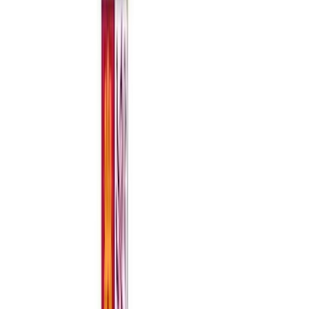
locales y establecimientos destinados a espectáculos públicos y
actividades recreativas.
"1. Los cines, teatros, auditorios, circos de carpa y espacios
similares, así como locales y establecimientos destinados a actos y
espectáculos culturales, cerrados o al aire libre, podrán desarrollar su
actividad de acuerdo con las siguientes reglas y límites de aforo, en
función del nivel de alerta:
a) Niveles de alerta 1 y 2: Aforo máximo del 75%, siempre que se
pueda mantener un asiento de distancia en la misma fila, en caso de
asientos fijos, o 1,5 metros de separación si no hay asientos fijos,
entre los distintos grupos de convivencia.
b) Nivel de alerta 3: Aforo máximo del 50%, siempre que se pueda
mantener un asiento de distancia en la misma fila, en caso de
asientos fijos, o 1,5 metros de separación si no hay asientos fijos,
entre los distintos grupos de convivencia.