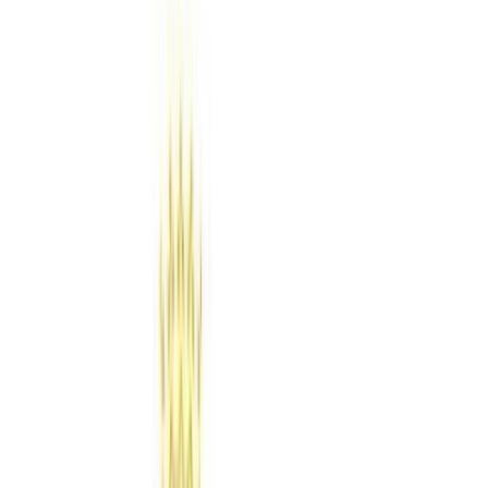
máximo de 12 personas pudiendo estar integradas por un máximo de
dos grupos de convivencia estable. Si las personas alojadas
conforman un único grupo de convivencia estable, el aforo será el
que tenga autorizado el establecimiento por el órgano competente en
materia de turismo.
c) Nivel de alerta 3: El número de personas alojadas será de un
máximo de 10 personas pudiendo estar integradas por un máximo de
dos grupos de convivencia estable.
d) Nivel de alerta 4: Se mantienen las condiciones del nivel de alerta
3, sin perjuicio de que se puedan adoptar medidas sanitarias
preventivas"
3.14. Archivos.
«1. Los archivos prestarán sus servicios de manera presencial o por
vía telemática, mediante solicitud y petición que será atendida por el
personal técnico. Podrán realizarse actividades presenciales en los