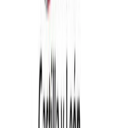
aglomeraciones en zonas de descanso.»
Los acuerdos producirán efectos desde la fecha de su publicación en
el Boletín Oficial de Castilla y León.
Archivos adjuntos
Acuerdo 51_2021 modificaci&oacute;n Acuerdo
46_2021
(
347.06 KB
)
Acuerdo 52_2021_declaraci&oacute;n Nivel Alerta 3
(
327.96 KB
)
Te puede interesar