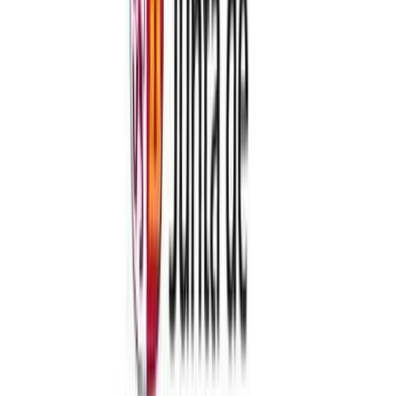
eventos y actos similares.
"1. Podrán celebrarse congresos, encuentros, reuniones de negocios
y eventos y actos similares promovidos por cualquier entidad, de
naturaleza pública o privada, de acuerdo con las siguientes reglas y
límites de aforo, en función del nivel de alerta:
a) Nivel de alerta 1: Aforo máximo del 75% del lugar de
celebración, con un límite máximo de 500 asistentes.
b) Nivel de alerta 2. Aforo máximo será del 50% del lugar de
celebración, con un límite máximo de 300 asistentes.
c) Nivel de alerta 3: Se recomienda su celebración de forma
telemática. No obstante, si se celebran presencialmente el aforo
máximo será de 1/3, con un límite máximo de 150 asistentes.
d) Nivel de alerta 4: Sólo podrán realizarse de forma telemática.
2. En los niveles de alerta 1, 2 y 3 se recomienda evitar