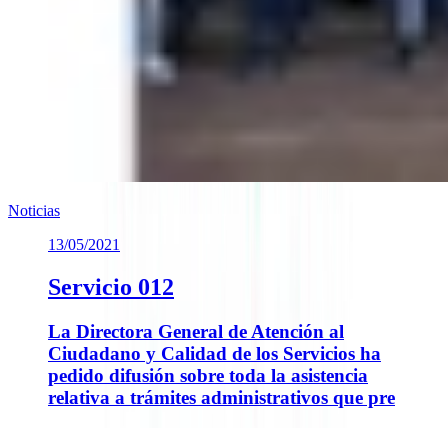
Noticias
13/05/2021
Servicio 012
La Directora General de Atención al
Ciudadano y Calidad de los Servicios ha
pedido difusión sobre toda la asistencia
relativa a trámites administrativos que pre