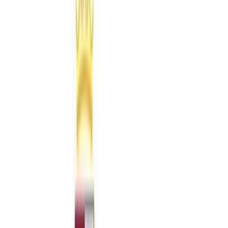
archivos que estarán sujetas a los siguientes aforos máximos, según
el nivel de alerta:
a) Nivel de alerta 1: Sin restricción de aforo.
b) Nivel de alerta 2: Aforo máximo del 75% para cada una de sus
salas o espacios públicos.
c) Nivel de alerta 3: Aforo máximo del 50% para cada una de sus
salas yespacios públicos.
d) Nivel de alerta 4: Aforo máximo de 1/3 para cada una de sus salas
y espacios públicos, sin perjuicio de que se puedan adoptar medidas
sanitarias preventivas excepcionales, entre las que podrá acordarse la
suspensión de la apertura al público y la suspensión de la actividad.»
3.17. Actividad en cines, teatros, auditorios, circos de carpa y
espacios similares, locales y establecimientos destinados a actos y
espectáculos culturales, así como en recintos al aire libre y en otros